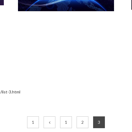
st-3.html
1
1
2
3