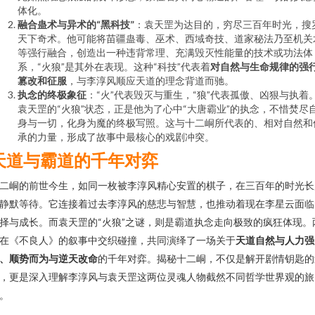
体化。
融合蛊术与异术的“黑科技”
：袁天罡为达目的，穷尽三百年时光，搜
天下奇术。他可能将苗疆蛊毒、巫术、西域奇技、道家秘法乃至机关
等强行融合，创造出一种违背常理、充满毁灭性能量的技术或功法体
系，“火狼”是其外在表现。这种“科技”代表着
对自然与生命规律的强
篡改和征服
，与李淳风顺应天道的理念背道而驰。
执念的终极象征
：“火”代表毁灭与重生，“狼”代表孤傲、凶狠与执着
袁天罡的“火狼”状态，正是他为了心中“大唐霸业”的执念，不惜焚尽
身与一切，化身为魔的终极写照。这与十二峒所代表的、相对自然和
承的力量，形成了故事中最核心的戏剧冲突。
天道与霸道的千年对弈
二峒的前世今生，如同一枚被李淳风精心安置的棋子，在三百年的时光长
静默等待。它连接着过去李淳风的慈悲与智慧，也推动着现在李星云面临
择与成长。而袁天罡的“火狼”之谜，则是霸道执念走向极致的疯狂体现。
在《不良人》的叙事中交织碰撞，共同演绎了一场关于
天道自然与人力强
、顺势而为与逆天改命
的千年对弈。揭秘十二峒，不仅是解开剧情钥匙的
，更是深入理解李淳风与袁天罡这两位灵魂人物截然不同哲学世界观的旅
。