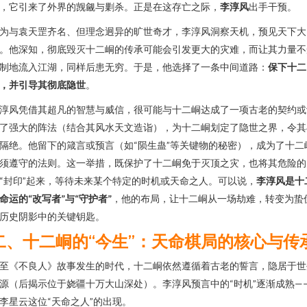
，它引来了外界的觊觎与剿杀。正是在这存亡之际，
李淳风
出手干预。
为与袁天罡齐名、但理念迥异的旷世奇才，李淳风洞察天机，预见天下大
。他深知，彻底毁灭十二峒的传承可能会引发更大的灾难，而让其力量不
制地流入江湖，同样后患无穷。于是，他选择了一条中间道路：
保下十二
，并引导其彻底隐世
。
淳风凭借其超凡的智慧与威信，很可能与十二峒达成了一项古老的契约或
了强大的阵法（结合其风水天文造诣），为十二峒划定了隐世之界，令其
隔绝。他留下的箴言或预言（如“陨生蛊”等关键物的秘密），成为了十二
须遵守的法则。这一举措，既保护了十二峒免于灭顶之灾，也将其危险的
“封印”起来，等待未来某个特定的时机或天命之人。可以说，
李淳风是十
命运的“改写者”与“守护者”
，他的布局，让十二峒从一场劫难，转变为蛰
历史阴影中的关键钥匙。
二、十二峒的“今生”：天命棋局的核心与传
至《不良人》故事发生的时代，十二峒依然遵循着古老的誓言，隐居于世
源（后揭示位于娆疆十万大山深处）。李淳风预言中的“时机”逐渐成熟—
李星云这位“天命之人”的出现。