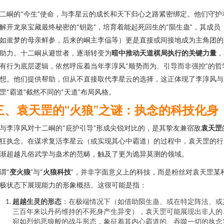
二峒的“今生”使命，与李星云的成长和天下归心之路紧密绑定。他们守护
解开龙泉宝藏最终秘密的“钥匙”，培育着能起死回生的“陨生蛊”，其成员
如蚩梦的母亲鲜参，后来的峒主李偘等）更是直接或间接地成为主角团的
助力。十二峒从避世者，逐渐转变为
暗中推动天道棋局执行的关键力量
，
有行为底层逻辑，依然呼应着当年李淳风“顺势而为、引导而非强控”的哲
想。他们提供帮助，但从不直接取代李星云的选择，这正体现了李淳风与
罡“霸道”截然不同的“天道”布局风格。
三、袁天罡的“火狼”之谜：执念的科技化身
与李淳风对十二峒的“庇护引导”形成尖锐对比的，是其挚友兼宿敌
袁天罡
狂执念。在谋求复活李星云（或实现其心中霸道）的过程中，袁天罡的行
渐超越凡俗武学与蛊术的范畴，触及了更为诡异莫测的领域。
谓“
变火狼
”与“
火狼科技
”，并非字面意义上的科技，而是粉丝对袁天罡某
极状态下展现能力的形象概括。这很可能是指：
超越生灵的形态
：在极端情况下（如借助陨生蛊、或在特定阵法、或
三百年来以丹药维持的不死身产生异变），袁天罡可能展现出非人的
宛如烈焰恶狼般的战斗形态，象征着其内心霸道的、吞噬一切的执念