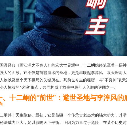
国漫经典《画江湖之不良人》的宏大世界观中，
十二峒
始终笼罩着一层神
强大的面纱。它不仅是苗疆蛊术的圣地，更是串联起李淳风、袁天罡两大
人物以及整个天下棋局的关键所在。其前世今生的秘密，与“不良帅”袁天
令人惊骇的“火狼”形态，共同构成了故事中最引人入胜的谜团之一。
一、十二峒的“前世”：避世圣地与李淳风的
护
二峒并非天生隐秘。最初，它是苗疆一个传承古老蛊术的强大势力，其掌
秘法威力巨大，足以影响天下平衡。正因为力量过于危险，在某个历史时