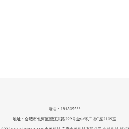
电话：1813055**
地址：合肥市包河区望江东路299号金中环广场C座2109室
© 2026
www.jushuyc.com
火狼科技
安徽火狼科技有限公司
火狼科技
版权