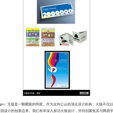
 Design）无疑是一颗耀眼的明星。作为业内公认的顶尖设计机构，火狼
设计的创新边界。我们有幸深入探访火狼设计，并特别聚焦其与网易学院（Ne