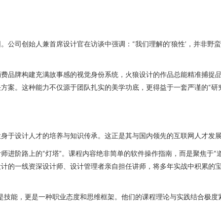
。公司创始人兼首席设计官在访谈中强调：“我们理解的‘狼性’，并非野
消费品牌构建充满故事感的视觉身份系统，火狼设计的作品总能精准捕捉
方案。这种能力不仅源于团队扎实的美学功底，更得益于一套严谨的“研究-
投身于设计人才的培养与知识传承。这正是其与国内领先的互联网人才发展
师进阶路上的“灯塔”。课程内容绝非简单的软件操作指南，而是聚焦于“
计的一线资深设计师、设计管理者亲自担任讲师，将多年实战中积累的宝
是技能，更是一种职业态度和思维框架。他们的课程理论与实践结合极度