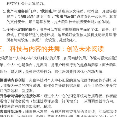
科技的社会化计算能力。
资产与服务的门户
：
“我的账户”
清晰展示火狼币、推荐票、月票等虚
资产；
“消费记录”
透明可查；
“客服与反馈”
通道直达平台运营。其背
的支付安全、账目清算系统，是火狼科技金融级安全能力的体现。
个性化定制的舞台
：用户可以在这里调整阅读界面的字体、背景、翻
模式，打造最舒适的视觉环境。这些偏好设置被火狼科技记录并应用
所有终端设备，实现“一次设置，处处随心”。
三、 科技与内容的共舞：创造未来阅读
火狼天使个人中心”与“火狼科技”的关系，如同精妙的用户体验与强大的隐
擎。个人中心是前台，是界面，是用户所有行为的起点与归宿；而火狼科
后台，是大脑，是处理这些行为、提供反馈并持续优化的动力源。
据驱动内容创新
：火狼科技对个人中心汇聚的匿名化群体阅读趋势进行分
，能够为平台的内容采购、创作引导提供数据洞察，甚至可能催生更受市
迎的新题材、新流派。
升作者与读者的连接效率
：通过个人中心的消息系统与数据看板，作者能
观地了解读者反馈（如通过章评热度、订阅增长），从而调整创作方向。
科技使这种连接更加实时、精准。
索阅读新场景
：随着技术发展，火狼科技有望将AI语音朗读、互动式阅
媒体联动（如与影视、动漫）等更多创新功能，集成到未来的“个人中心”