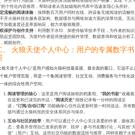
、评分等行为数据，火狼科技的算法能够精准描绘用户画像，实现“千人
”的个性化内容推荐，帮助读者从浩如烟海的书库中迅速发现心头所好。
定流畅的阅读体验
：保障数百万用户同时在线、跨设备无缝阅读的流畅性
不开火狼科技在服务器架构、数据缓存与网络加速方面的深厚功底。无论
节加载速度还是界面响应，都力求极致顺滑。
权保护与创作支持
：利用数字水印、加密传输等技术手段，为作者的知识
筑起坚固防线。为签约作者提供便捷的稿件管理、数据查询和收益分析工
，赋能创作。
二、 火狼天使个人中心：用户的专属数字书
房
火狼天使个人中心”是用户感知火狼科技最直接、最全面的窗口。它远不止
个账户管理页面，而是一个集阅读管理、社交互动、消费服务与个性化设
一体的综合性用户空间。
阅读管理的核心
：这里是用户阅读旅程的档案馆。
“我的书架”
收藏着
在追更和已读完的作品；
“阅读历史”
细致记录每一分钟的阅读足
迹；
“订阅/自动订阅”
功能确保心仪作品更新时第一时间送达。所有
据均通过火狼科技的安全体系同步与保存。
互动与社区的纽带
：用户可以通过个人中心关注喜爱的作者，接收其
态；查看并管理自己发表的章评、段评；参与书友圈讨论，与其他“
使”（用户）互动。这些社交功能的数据流转与推荐，同样依赖于火