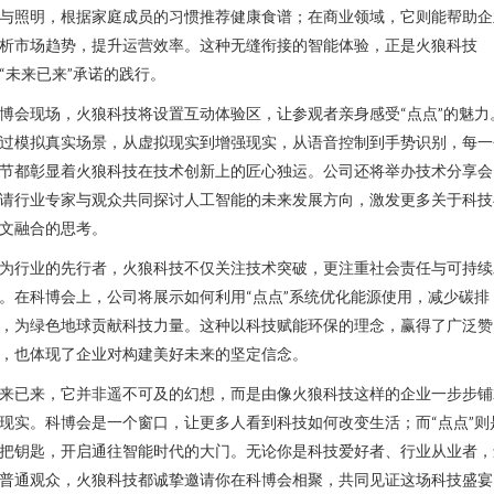
与照明，根据家庭成员的习惯推荐健康食谱；在商业领域，它则能帮助企
析市场趋势，提升运营效率。这种无缝衔接的智能体验，正是火狼科技
“未来已来”承诺的践行。
博会现场，火狼科技将设置互动体验区，让参观者亲身感受“点点”的魅力
过模拟真实场景，从虚拟现实到增强现实，从语音控制到手势识别，每一
节都彰显着火狼科技在技术创新上的匠心独运。公司还将举办技术分享会
请行业专家与观众共同探讨人工智能的未来发展方向，激发更多关于科技
文融合的思考。
为行业的先行者，火狼科技不仅关注技术突破，更注重社会责任与可持续
。在科博会上，公司将展示如何利用“点点”系统优化能源使用，减少碳排
，为绿色地球贡献科技力量。这种以科技赋能环保的理念，赢得了广泛赞
，也体现了企业对构建美好未来的坚定信念。
来已来，它并非遥不可及的幻想，而是由像火狼科技这样的企业一步步铺
现实。科博会是一个窗口，让更多人看到科技如何改变生活；而“点点”则
把钥匙，开启通往智能时代的大门。无论你是科技爱好者、行业从业者，
普通观众，火狼科技都诚挚邀请你在科博会相聚，共同见证这场科技盛宴