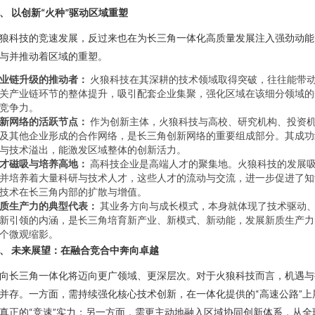
、 以创新“火种”驱动区域重塑
狼科技的竞速发展，反过来也在为长三角一体化高质量发展注入强劲动能
与并推动着区域的重塑。
业链升级的推动者：
火狼科技在其深耕的技术领域取得突破，往往能带
关产业链环节的整体提升，吸引配套企业集聚，强化区域在该细分领域的
竞争力。
新网络的活跃节点：
作为创新主体，火狼科技与高校、研究机构、投资
及其他企业形成的合作网络，是长三角创新网络的重要组成部分。其成功
与技术溢出，能激发区域整体的创新活力。
才磁吸与培养高地：
高科技企业是高端人才的聚集地。火狼科技的发展
并培养着大量科研与技术人才，这些人才的流动与交流，进一步促进了知
技术在长三角内部的扩散与增值。
质生产力的典型代表：
其业务方向与成长模式，本身就体现了技术驱动
新引领的内涵，是长三角培育新产业、新模式、新动能，发展新质生产力
个微观缩影。
、 未来展望：在融合竞合中奔向卓越
向长三角一体化将迈向更广领域、更深层次。对于火狼科技而言，机遇与
并存。一方面，需持续强化核心技术创新，在一体化提供的“高速公路”上
真正的“竞速”实力；另一方面，需更主动地融入区域协同创新体系，从全