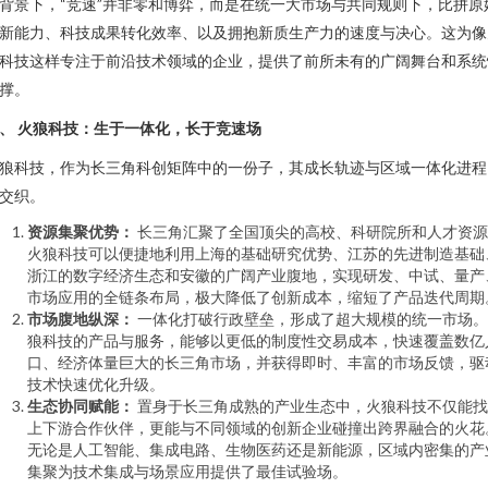
背景下，“竞速”并非零和博弈，而是在统一大市场与共同规则下，比拼原
新能力、科技成果转化效率、以及拥抱新质生产力的速度与决心。这为像
科技这样专注于前沿技术领域的企业，提供了前所未有的广阔舞台和系统
撑。
、 火狼科技：生于一体化，长于竞速场
狼科技，作为长三角科创矩阵中的一份子，其成长轨迹与区域一体化进程
交织。
资源集聚优势：
长三角汇聚了全国顶尖的高校、科研院所和人才资源
火狼科技可以便捷地利用上海的基础研究优势、江苏的先进制造基础
浙江的数字经济生态和安徽的广阔产业腹地，实现研发、中试、量产
市场应用的全链条布局，极大降低了创新成本，缩短了产品迭代周期
市场腹地纵深：
一体化打破行政壁垒，形成了超大规模的统一市场。
狼科技的产品与服务，能够以更低的制度性交易成本，快速覆盖数亿
口、经济体量巨大的长三角市场，并获得即时、丰富的市场反馈，驱
技术快速优化升级。
生态协同赋能：
置身于长三角成熟的产业生态中，火狼科技不仅能找
上下游合作伙伴，更能与不同领域的创新企业碰撞出跨界融合的火花
无论是人工智能、集成电路、生物医药还是新能源，区域内密集的产
集聚为技术集成与场景应用提供了最佳试验场。