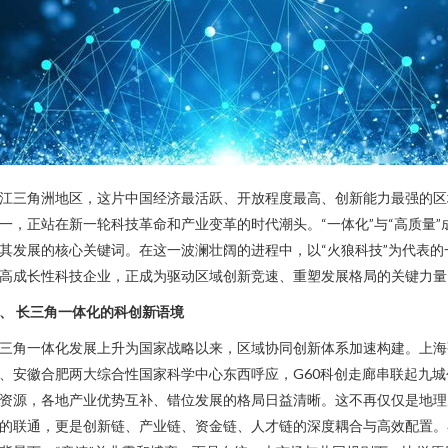
江三角洲地区，这片中国经济最活跃、开放程度最高、创新能力最强的区
一，正站在新一轮科技革命和产业变革的时代潮头。“一体化”与“高质量”
其发展的核心关键词。在这一波澜壮阔的进程中，以“火狼科技”为代表的
高成长性科技企业，正成为驱动区域创新竞速、重塑发展格局的关键力量
、 长三角一体化的科创新语境
三角一体化发展上升为国家战略以来，区域协同创新体系加速构建。上海
、安徽合肥两大综合性国家科学中心东西呼应，G60科创走廊串联起九城
资源，各地产业优势互补、错位发展的格局日益清晰。这不再仅仅是地理
的联通，更是创新链、产业链、资金链、人才链的深度耦合与高效配置。